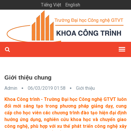
Tiếng Việt
English
Giới thiệu chung
Admin
06/03/2019 01:58
Giới thiệu
Khoa Công trình - Trường Đại học Công nghệ GTVT luôn
đổi mới sáng tạo trong phương pháp giảng dạy, cung
cấp cho học viên các chương trình đào tạo hiện đại định
hướng ứng dụng, nghiên cứu khoa học và chuyển giao
công nghệ, phù hợp với xu thế phát triển công nghệ xây