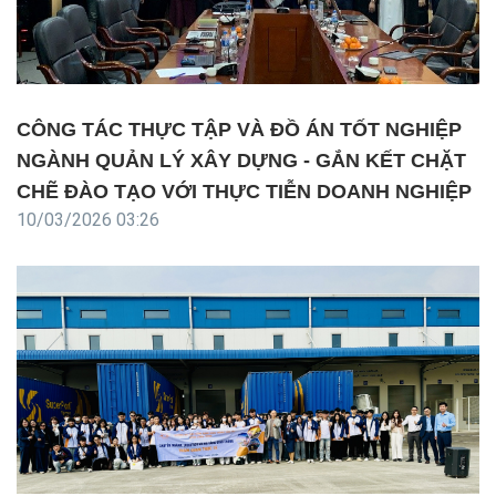
CÔNG TÁC THỰC TẬP VÀ ĐỒ ÁN TỐT NGHIỆP
NGÀNH QUẢN LÝ XÂY DỰNG - GẮN KẾT CHẶT
CHẼ ĐÀO TẠO VỚI THỰC TIỄN DOANH NGHIỆP
10/03/2026 03:26