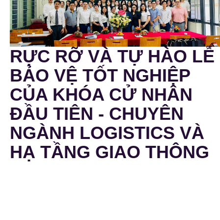
RỰC RỠ VÀ TỰ HÀO LỄ
BẢO VỆ TỐT NGHIỆP
CỦA KHÓA CỬ NHÂN
ĐẦU TIÊN - CHUYÊN
NGÀNH LOGISTICS VÀ
HẠ TẦNG GIAO THÔNG