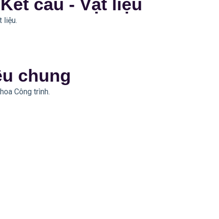
ết cấu - Vật liệu
 liệu.
iệu chung
Khoa Công trình.