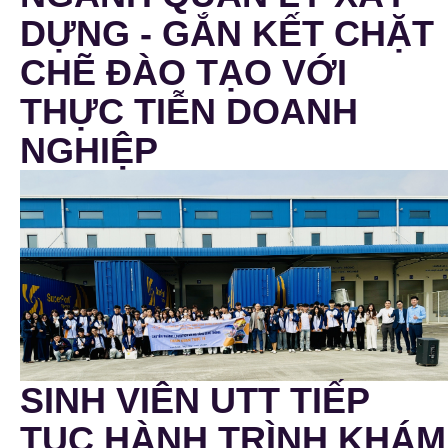
DỰNG - GẮN KẾT CHẶT
CHẼ ĐÀO TẠO VỚI
THỰC TIỄN DOANH
NGHIỆP
SINH VIÊN UTT TIẾP
TỤC HÀNH TRÌNH KHÁM