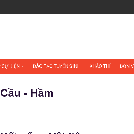
C SỰ KIỆN
ĐÀO TẠO TUYỂN SINH
KHẢO THÍ
ĐƠN V
Cầu - Hầm