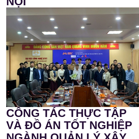
NỘI
CÔNG TÁC THỰC TẬP
VÀ ĐỒ ÁN TỐT NGHIỆP
NGÀNH QUẢN LÝ XÂY