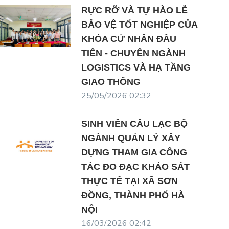
RỰC RỠ VÀ TỰ HÀO LỄ
BẢO VỆ TỐT NGHIỆP CỦA
KHÓA CỬ NHÂN ĐẦU
TIÊN - CHUYÊN NGÀNH
LOGISTICS VÀ HẠ TẦNG
GIAO THÔNG
25/05/2026 02:32
SINH VIÊN CÂU LẠC BỘ
NGÀNH QUẢN LÝ XÂY
DỰNG THAM GIA CÔNG
TÁC ĐO ĐẠC KHẢO SÁT
THỰC TẾ TẠI XÃ SƠN
ĐỒNG, THÀNH PHỐ HÀ
NỘI
16/03/2026 02:42