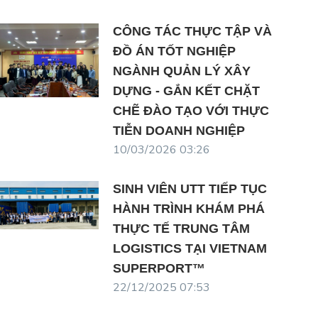
CÔNG TÁC THỰC TẬP VÀ
ĐỒ ÁN TỐT NGHIỆP
NGÀNH QUẢN LÝ XÂY
DỰNG - GẮN KẾT CHẶT
CHẼ ĐÀO TẠO VỚI THỰC
TIỄN DOANH NGHIỆP
10/03/2026 03:26
SINH VIÊN UTT TIẾP TỤC
HÀNH TRÌNH KHÁM PHÁ
THỰC TẾ TRUNG TÂM
LOGISTICS TẠI VIETNAM
SUPERPORT™
22/12/2025 07:53