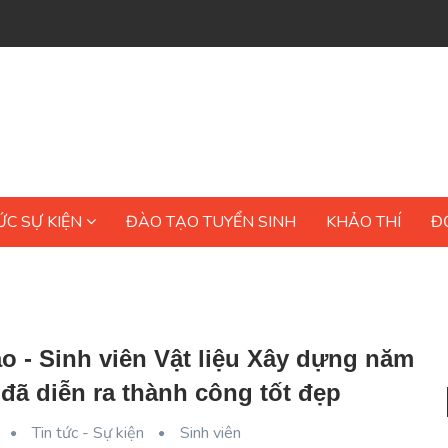
ỨC SỰ KIỆN
ĐÀO TẠO TUYỂN SINH
KHẢO THÍ
Đ
o - Sinh viên Vật liệu Xây dựng năm
đã diễn ra thành công tốt đẹp
Tin tức - Sự kiện
Sinh viên