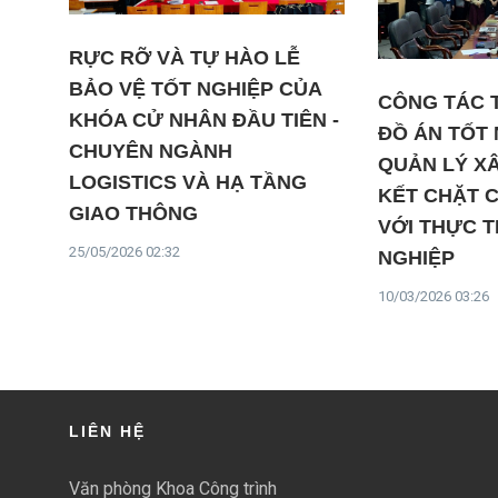
RỰC RỠ VÀ TỰ HÀO LỄ
BẢO VỆ TỐT NGHIỆP CỦA
CÔNG TÁC 
KHÓA CỬ NHÂN ĐẦU TIÊN -
ĐỒ ÁN TỐT
CHUYÊN NGÀNH
QUẢN LÝ X
LOGISTICS VÀ HẠ TẦNG
KẾT CHẶT 
GIAO THÔNG
VỚI THỰC 
25/05/2026 02:32
NGHIỆP
10/03/2026 03:26
LIÊN HỆ
Văn phòng Khoa Công trình