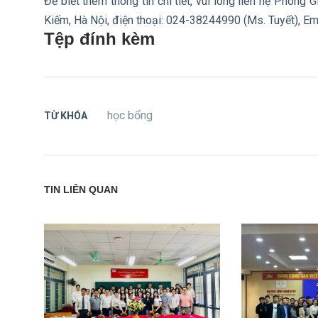
Để biết thêm thông tin chi tiết, vui lòng liên hệ Phòn
Kiếm, Hà Nội, điện thoại: 024-38244990 (Ms. Tuyết), Em
Tệp đính kèm
học bổng
TỪ KHÓA
TIN LIÊN QUAN