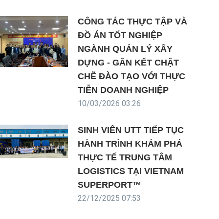
CÔNG TÁC THỰC TẬP VÀ
ĐỒ ÁN TỐT NGHIỆP
NGÀNH QUẢN LÝ XÂY
DỰNG - GẮN KẾT CHẶT
CHẼ ĐÀO TẠO VỚI THỰC
TIỄN DOANH NGHIỆP
10/03/2026 03:26
SINH VIÊN UTT TIẾP TỤC
HÀNH TRÌNH KHÁM PHÁ
THỰC TẾ TRUNG TÂM
LOGISTICS TẠI VIETNAM
SUPERPORT™
22/12/2025 07:53