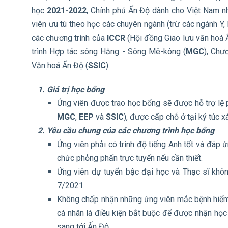
học
2021-2022
, Chính phủ Ấn Độ dành cho Việt Nam nhi
viên ưu tú theo học các chuyên ngành (trừ các ngành Y
các chương trình của
ICCR
(Hội đồng Giao lưu văn hoá 
trình Hợp tác sông Hằng - Sông Mê-kông (
MGC
), Chư
Văn hoá Ấn Độ (
SSIC
).
1. Giá trị học bổng
Ứng viên được trao học bổng sẽ được hỗ trợ lệ p
MGC
,
EEP
và
SSIC
), được cấp chỗ ở tại ký túc x
2. Yêu cầu chung của các chương trình học bổng
Ứng viên phải có trình độ tiếng Anh tốt và đáp 
chức phỏng phấn trực tuyến nếu cần thiết.
Ứng viên dự tuyển bậc đại học và Thạc sĩ không
7/2021.
Không chấp nhận những ứng viên mắc bệnh hiểm n
cá nhân là điều kiện bắt buộc để được nhận học
sang tới Ấn Độ.