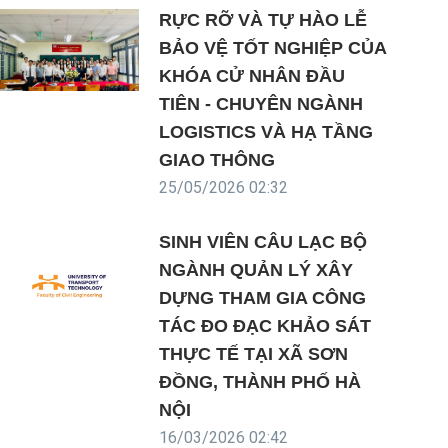
RỰC RỠ VÀ TỰ HÀO LỄ
BẢO VỆ TỐT NGHIỆP CỦA
KHÓA CỬ NHÂN ĐẦU
TIÊN - CHUYÊN NGÀNH
LOGISTICS VÀ HẠ TẦNG
GIAO THÔNG
25/05/2026 02:32
SINH VIÊN CÂU LẠC BỘ
NGÀNH QUẢN LÝ XÂY
DỰNG THAM GIA CÔNG
TÁC ĐO ĐẠC KHẢO SÁT
THỰC TẾ TẠI XÃ SƠN
ĐỒNG, THÀNH PHỐ HÀ
NỘI
16/03/2026 02:42