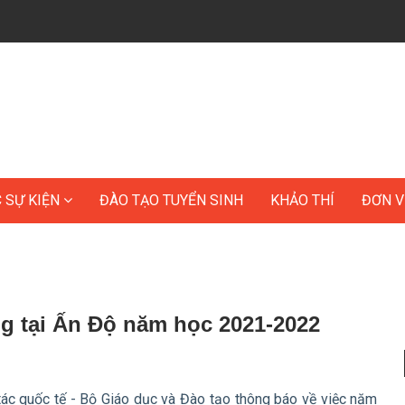
C SỰ KIỆN
ĐÀO TẠO TUYỂN SINH
KHẢO THÍ
ĐƠN V
g tại Ấn Độ năm học 2021-2022
c quốc tế - Bộ Giáo dục và Đào tạo thông báo về việc năm