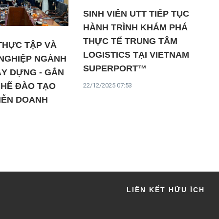
SINH VIÊN UTT TIẾP TỤC
HÀNH TRÌNH KHÁM PHÁ
THỰC TẾ TRUNG TÂM
THỰC TẬP VÀ
LOGISTICS TẠI VIETNAM
 NGHIỆP NGÀNH
SUPERPORT™
ÂY DỰNG - GẮN
CHẼ ĐÀO TẠO
22/12/2025 07:53
TIỄN DOANH
LIÊN KẾT HỮU ÍCH