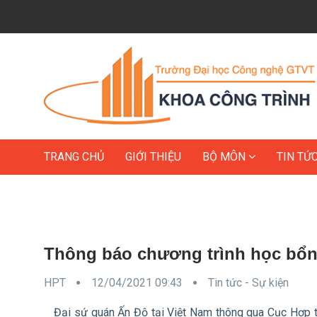
TRANG CHỦ
GIỚI THIỆU
BỘ MÔN
TIN TỨ
Thông báo chương trình học bổn
HPT
12/04/2021 09:43
Tin tức - Sự kiện
Đại sứ quán Ấn Độ tại Việt Nam thông qua Cục Hợp tá