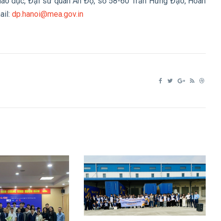
g Giáo dục, Đại sứ quán Ấn Độ, số 58-60 Trần Hưng Đạo, Hoàn
ail:
dp.hanoi@mea.gov.in