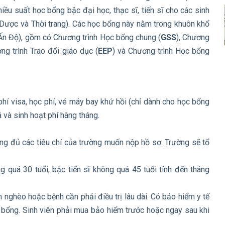
ều suất học bổng bậc đại học, thạc sĩ, tiến sĩ cho các sinh
, Dược và Thời trang). Các học bổng này nằm trong khuôn khổ
Ấn Độ), gồm có Chương trình Học bổng chung (
GSS
), Chương
ơng trình Trao đổi giáo dục (
EEP
) và Chương trình Học bổng
hí visa, học phí, vé máy bay khứ hồi (chỉ dành cho học bổng
á và sinh hoạt phí hàng tháng.
ứng đủ các tiêu chí của trường muốn nộp hồ sơ. Trường sẽ tổ
 quá 30 tuổi, bậc tiến sĩ không quá 45 tuổi tính đến tháng
ghèo hoặc bệnh cần phải điều trị lâu dài. Có bảo hiểm y tế
 bổng. Sinh viên phải mua bảo hiểm trước hoặc ngay sau khi