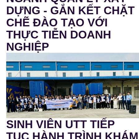
DỰNG - GẮN KẾT CHẶT
CHẼ ĐÀO TẠO VỚI
THỰC TIỄN DOANH
NGHIỆP
SINH VIÊN UTT TIẾP
TỤC HÀNH TRÌNH KHÁM