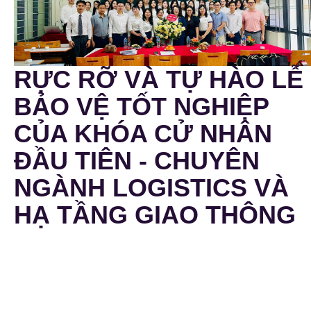
RỰC RỠ VÀ TỰ HÀO LỄ
BẢO VỆ TỐT NGHIỆP
CỦA KHÓA CỬ NHÂN
ĐẦU TIÊN - CHUYÊN
NGÀNH LOGISTICS VÀ
HẠ TẦNG GIAO THÔNG