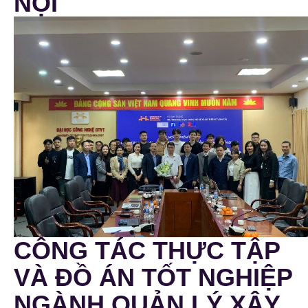
NỘI
CÔNG TÁC THỰC TẬP
VÀ ĐỒ ÁN TỐT NGHIỆP
NGÀNH QUẢN LÝ XÂY