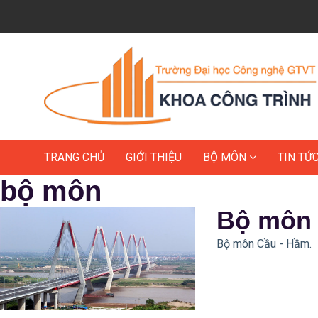
TRANG CHỦ
GIỚI THIỆU
BỘ MÔN
TIN TỨ
bộ môn
Bộ môn 
Bộ môn Cầu - Hầm.