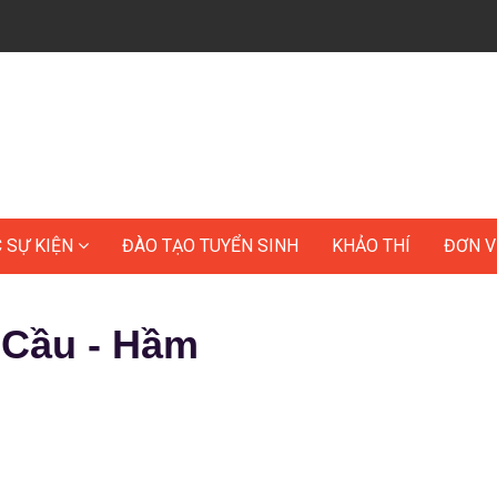
C SỰ KIỆN
ĐÀO TẠO TUYỂN SINH
KHẢO THÍ
ĐƠN V
Cầu - Hầm