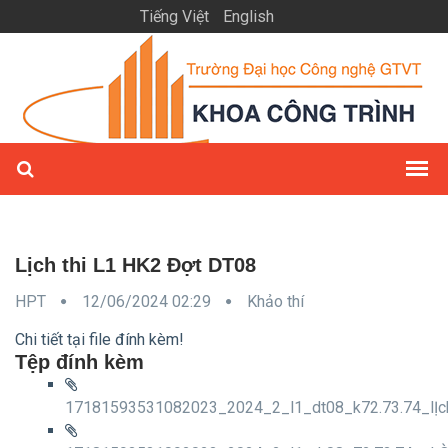
Tiếng Việt
English
Lịch thi L1 HK2 Đợt DT08
HPT
12/06/2024 02:29
Khảo thí
Chi tiết tại file đính kèm!
Tệp đính kèm
17181593531082023_2024_2_l1_dt08_k72.73.74_lỊch_