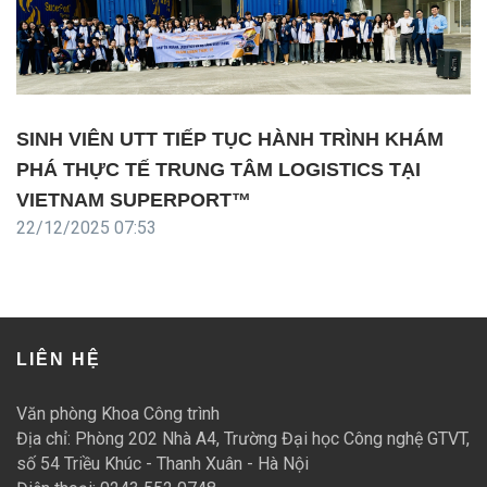
SINH VIÊN UTT TIẾP TỤC HÀNH TRÌNH KHÁM
PHÁ THỰC TẾ TRUNG TÂM LOGISTICS TẠI
VIETNAM SUPERPORT™
22/12/2025 07:53
LIÊN HỆ
Văn phòng Khoa Công trình
Địa chỉ: Phòng 202 Nhà A4, Trường Đại học Công nghệ GTVT,
số 54 Triều Khúc - Thanh Xuân - Hà Nội