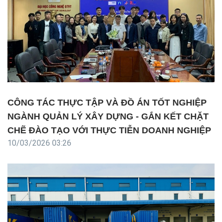
CÔNG TÁC THỰC TẬP VÀ ĐỒ ÁN TỐT NGHIỆP
NGÀNH QUẢN LÝ XÂY DỰNG - GẮN KẾT CHẶT
CHẼ ĐÀO TẠO VỚI THỰC TIỄN DOANH NGHIỆP
10/03/2026 03:26