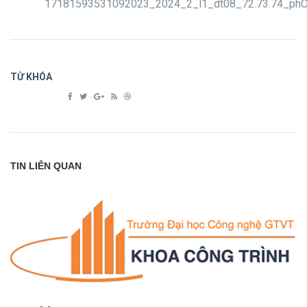
17181593531092023_2024_2_l1_dt08_72.73.74_phÒn
TỪ KHÓA
TIN LIÊN QUAN