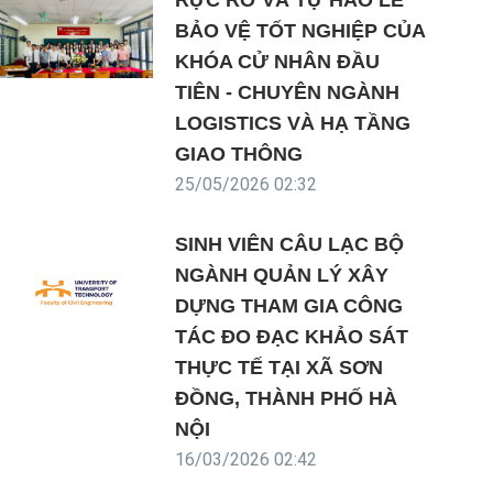
RỰC RỠ VÀ TỰ HÀO LỄ
BẢO VỆ TỐT NGHIỆP CỦA
KHÓA CỬ NHÂN ĐẦU
TIÊN - CHUYÊN NGÀNH
LOGISTICS VÀ HẠ TẦNG
GIAO THÔNG
25/05/2026 02:32
SINH VIÊN CÂU LẠC BỘ
NGÀNH QUẢN LÝ XÂY
DỰNG THAM GIA CÔNG
TÁC ĐO ĐẠC KHẢO SÁT
THỰC TẾ TẠI XÃ SƠN
ĐỒNG, THÀNH PHỐ HÀ
NỘI
16/03/2026 02:42