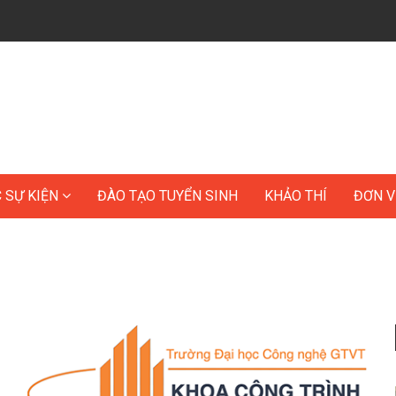
C SỰ KIỆN
ĐÀO TẠO TUYỂN SINH
KHẢO THÍ
ĐƠN V