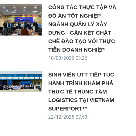
CÔNG TÁC THỰC TẬP VÀ
ĐỒ ÁN TỐT NGHIỆP
NGÀNH QUẢN LÝ XÂY
DỰNG - GẮN KẾT CHẶT
CHẼ ĐÀO TẠO VỚI THỰC
TIỄN DOANH NGHIỆP
10/03/2026 03:26
SINH VIÊN UTT TIẾP TỤC
HÀNH TRÌNH KHÁM PHÁ
THỰC TẾ TRUNG TÂM
LOGISTICS TẠI VIETNAM
SUPERPORT™
22/12/2025 07:53