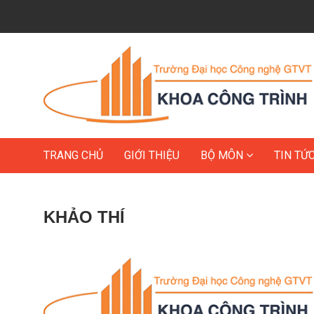
TRANG CHỦ
GIỚI THIỆU
BỘ MÔN
TIN TỨ
KHẢO THÍ