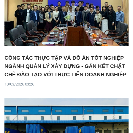
CÔNG TÁC THỰC TẬP VÀ ĐỒ ÁN TỐT NGHIỆP
NGÀNH QUẢN LÝ XÂY DỰNG - GẮN KẾT CHẶT
CHẼ ĐÀO TẠO VỚI THỰC TIỄN DOANH NGHIỆP
10/03/2026 03:26