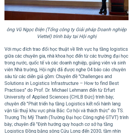
ông Vũ Ngọc Điện (Tổng công ty Giải pháp Doanh nghiệp
Viettel) trình bày tại Hội nghị
Với mục đích trao đổi học thuật về lĩnh vực hạ tầng logistics
giữa các chuyên gia, nhà khoa học đến từ các trường đại học
trong nước, quốc tế và các doanh nghiệp, giảng viên và sinh
viên Nhà trường, Hội nghị đã được nghe 04 báo cáo chuyên
sâu từ các diễn giả gồm: Chuyên đề "Challenges and
Solutions in Logistics Infrastructure – How to find Best
Practises" do Prof. Dr. Michael Lehmann đến từ Erfurt
University of Applied Sciences (CHLB Đức) trình bày;
chuyên đề "Phát triển hạ tầng Logistics kết nối hành lang
vận tải thuỷ khu vực phía Bắc: Cơ hội và thách thức" do TS.
Trương Thị Mỹ Thanh (Trường Đại học Công nghệ GTVT) trình
bày; chuyên đề "Định hướng quy hoạch cơ sở hạ tầng
Logistics Đồng bằng sông Cửu Long đến 2030, tầm nhìn