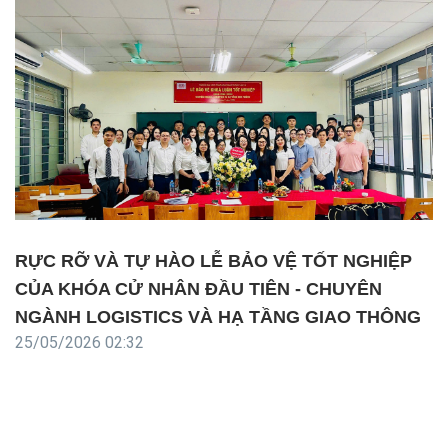
RỰC RỠ VÀ TỰ HÀO LỄ BẢO VỆ TỐT NGHIỆP
CỦA KHÓA CỬ NHÂN ĐẦU TIÊN - CHUYÊN
NGÀNH LOGISTICS VÀ HẠ TẦNG GIAO THÔNG
25/05/2026 02:32