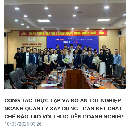
CÔNG TÁC THỰC TẬP VÀ ĐỒ ÁN TỐT NGHIỆP
NGÀNH QUẢN LÝ XÂY DỰNG - GẮN KẾT CHẶT
CHẼ ĐÀO TẠO VỚI THỰC TIỄN DOANH NGHIỆP
10/03/2026 03:26